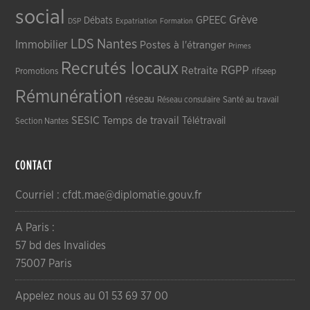
social
Grève
GPEEC
Débats
DSP
Expatriation
Formation
LDS
Nantes
Immobilier
Postes à l'étranger
Primes
Recrutés locaux
RGPP
Retraite
Promotions
rifseep
Rémunération
réseau
Réseau consulaire
Santé au travail
SESIC
Temps de travail
Télétravail
Section Nantes
CONTACT
Courriel : cfdt.mae@diplomatie.gouv.fr
A Paris :
57 bd des Invalides
75007 Paris
Appelez nous au 01 53 69 37 00