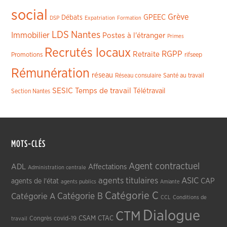
social
Grève
GPEEC
Débats
DSP
Expatriation
Formation
LDS
Nantes
Immobilier
Postes à l'étranger
Primes
Recrutés locaux
RGPP
Retraite
Promotions
rifseep
Rémunération
réseau
Réseau consulaire
Santé au travail
SESIC
Temps de travail
Télétravail
Section Nantes
MOTS-CLÉS
Agent contractuel
ADL
Affectations
Administration centrale
agents titulaires
ASIC
CAP
agents de l'état
agents publics
Amiante
Catégorie C
Catégorie A
Catégorie B
CCL
Conditions de
Dialogue
CTM
CSAM
CTAC
Congrès
covid-19
travail