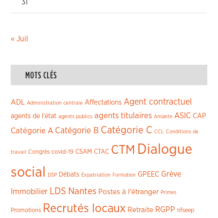
31
« Juil
MOTS CLÉS
Agent contractuel
ADL
Affectations
Administration centrale
agents titulaires
ASIC
CAP
agents de l'état
agents publics
Amiante
Catégorie C
Catégorie A
Catégorie B
CCL
Conditions de
Dialogue
CTM
CSAM
CTAC
Congrès
covid-19
travail
social
Grève
GPEEC
Débats
DSP
Expatriation
Formation
LDS
Nantes
Immobilier
Postes à l'étranger
Primes
Recrutés locaux
RGPP
Retraite
Promotions
rifseep