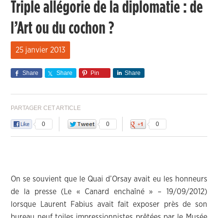
Triple allégorie de la diplomatie : de
l’Art ou du cochon ?
25 janvier 2013
Share
Share
Pin
Share
PARTAGER CET ARTICLE
0
0
0
On se souvient que le Quai d’Orsay avait eu les honneurs
de la presse (Le « Canard enchaîné » – 19/09/2012)
lorsque Laurent Fabius avait fait exposer près de son
bureau neuf toiles impressionnistes prêtées par le Musée