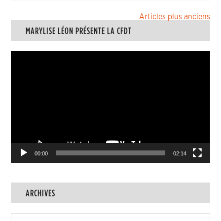
Navigation
Articles plus anciens
MARYLISE LÉON PRÉSENTE LA CFDT
des
articles
Lecteur
vidéo
00:00
02:14
ARCHIVES
Archives