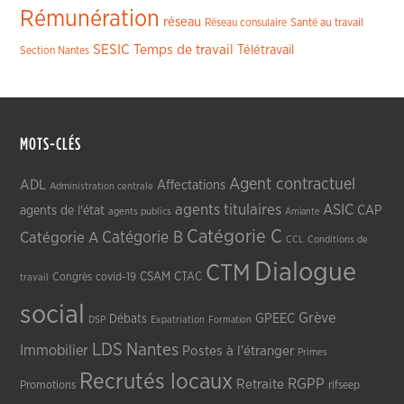
Rémunération
réseau
Réseau consulaire
Santé au travail
SESIC
Temps de travail
Télétravail
Section Nantes
MOTS-CLÉS
Agent contractuel
ADL
Affectations
Administration centrale
agents titulaires
ASIC
CAP
agents de l'état
agents publics
Amiante
Catégorie C
Catégorie A
Catégorie B
CCL
Conditions de
Dialogue
CTM
CSAM
CTAC
Congrès
covid-19
travail
social
Grève
GPEEC
Débats
DSP
Expatriation
Formation
LDS
Nantes
Immobilier
Postes à l'étranger
Primes
Recrutés locaux
RGPP
Retraite
Promotions
rifseep