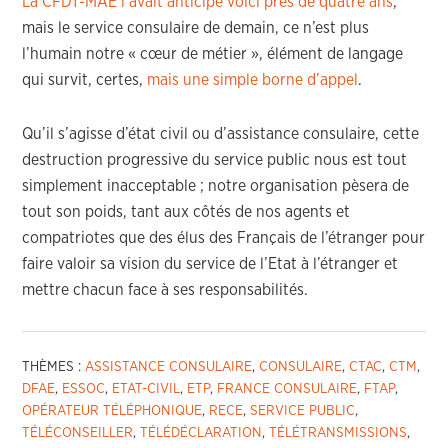
La CFDT-MAE l’avait anticipé voici près de quatre ans
,
mais le service consulaire de demain, ce n’est plus
l’humain notre « cœur de métier », élément de langage
qui survit, certes,
mais une simple borne d’appel
.
Qu’il s’agisse d’état civil ou d’assistance consulaire, cette
destruction progressive du service public nous est tout
simplement inacceptable ; notre organisation pèsera de
tout son poids, tant aux côtés de nos agents et
compatriotes que des élus des Français de l’étranger pour
faire valoir sa vision du service de l’Etat à l’étranger et
mettre chacun face à ses responsabilités.
THÈMES :
ASSISTANCE CONSULAIRE
,
CONSULAIRE
,
CTAC
,
CTM
,
DFAE
,
ESSOC
,
ETAT-CIVIL
,
ETP
,
FRANCE CONSULAIRE
,
FTAP
,
OPÉRATEUR TÉLÉPHONIQUE
,
RECE
,
SERVICE PUBLIC
,
TÉLÉCONSEILLER
,
TÉLÉDÉCLARATION
,
TÉLÉTRANSMISSIONS
,