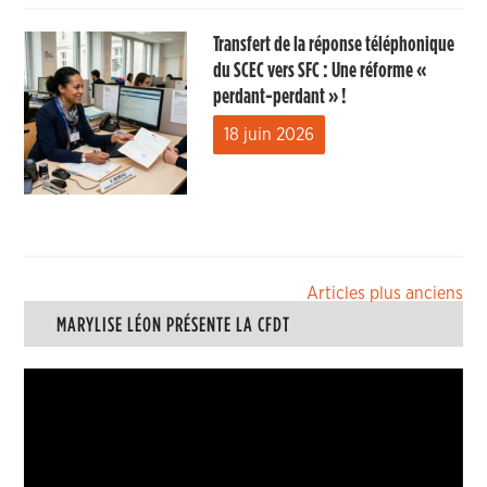
Transfert de la réponse téléphonique
du SCEC vers SFC : Une réforme «
perdant-perdant » !
18 juin 2026
Navigation
Articles plus anciens
MARYLISE LÉON PRÉSENTE LA CFDT
des
articles
Lecteur
vidéo