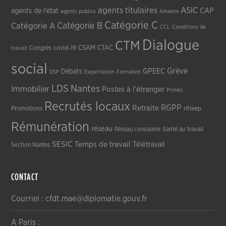
agents titulaires
ASIC
CAP
agents de l'état
agents publics
Amiante
Catégorie C
Catégorie A
Catégorie B
CCL
Conditions de
Dialogue
CTM
CSAM
CTAC
Congrès
covid-19
travail
social
Grève
GPEEC
Débats
DSP
Expatriation
Formation
LDS
Nantes
Immobilier
Postes à l'étranger
Primes
Recrutés locaux
RGPP
Retraite
Promotions
rifseep
Rémunération
réseau
Réseau consulaire
Santé au travail
SESIC
Temps de travail
Télétravail
Section Nantes
CONTACT
Courriel : cfdt.mae@diplomatie.gouv.fr
A Paris :