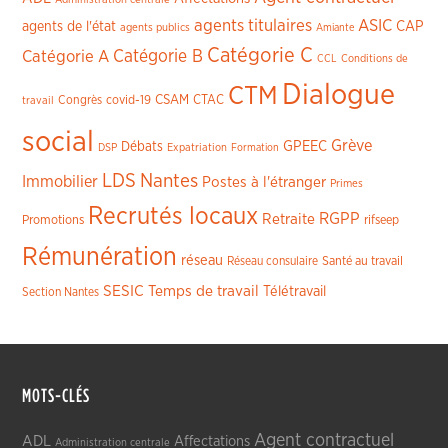
agents titulaires
ASIC
CAP
agents de l'état
agents publics
Amiante
Catégorie C
Catégorie A
Catégorie B
CCL
Conditions de
Dialogue
CTM
CSAM
CTAC
Congrès
covid-19
travail
social
Grève
GPEEC
Débats
DSP
Expatriation
Formation
LDS
Nantes
Immobilier
Postes à l'étranger
Primes
Recrutés locaux
RGPP
Retraite
Promotions
rifseep
Rémunération
réseau
Réseau consulaire
Santé au travail
SESIC
Temps de travail
Télétravail
Section Nantes
MOTS-CLÉS
Agent contractuel
ADL
Affectations
Administration centrale