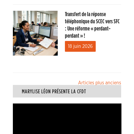
Transfert de la réponse
téléphonique du SCEC vers SFC
: Une réforme « perdant-
perdant » !
18 juin 2026
Navigation
Articles plus anciens
MARYLISE LÉON PRÉSENTE LA CFDT
des
articles
Lecteur
vidéo