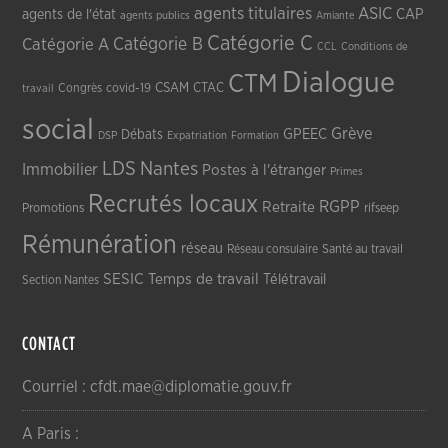
agents titulaires
ASIC
CAP
agents de l'état
agents publics
Amiante
Catégorie C
Catégorie A
Catégorie B
CCL
Conditions de
Dialogue
CTM
CSAM
CTAC
Congrès
covid-19
travail
social
Grève
GPEEC
Débats
DSP
Expatriation
Formation
LDS
Nantes
Immobilier
Postes à l'étranger
Primes
Recrutés locaux
RGPP
Retraite
Promotions
rifseep
Rémunération
réseau
Réseau consulaire
Santé au travail
SESIC
Temps de travail
Télétravail
Section Nantes
CONTACT
Courriel : cfdt.mae@diplomatie.gouv.fr
A Paris :