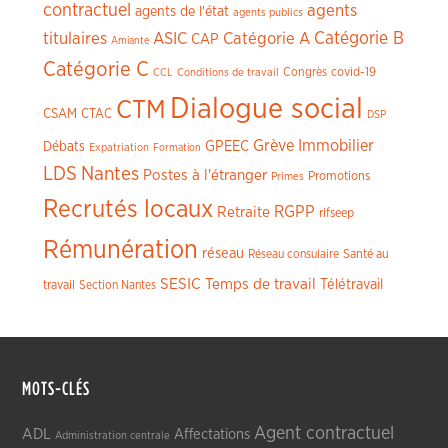
contractuel
agents
agents de l'état
agents publics
titulaires
ASIC
Catégorie A
Catégorie B
CAP
Amiante
Catégorie C
Congrès
covid-19
CCL
Conditions de travail
Dialogue social
CTM
CSAM
CTAC
DSP
Grève
Immobilier
GPEEC
Débats
Expatriation
Formation
LDS
Nantes
Postes à l'étranger
Promotions
Primes
Recrutés locaux
RGPP
Retraite
rifseep
Rémunération
réseau
Réseau consulaire
Santé au
SESIC
Temps de travail
Télétravail
travail
Section Nantes
MOTS-CLÉS
Agent contractuel
ADL
Affectations
Administration centrale