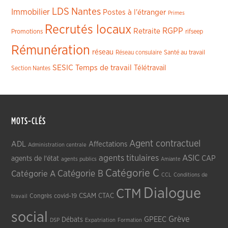
LDS
Nantes
Immobilier
Postes à l'étranger
Primes
Recrutés locaux
RGPP
Retraite
Promotions
rifseep
Rémunération
réseau
Réseau consulaire
Santé au travail
SESIC
Temps de travail
Télétravail
Section Nantes
MOTS-CLÉS
Agent contractuel
ADL
Affectations
Administration centrale
agents titulaires
ASIC
CAP
agents de l'état
agents publics
Amiante
Catégorie C
Catégorie A
Catégorie B
CCL
Conditions de
Dialogue
CTM
CSAM
CTAC
Congrès
covid-19
travail
social
Grève
GPEEC
Débats
DSP
Expatriation
Formation