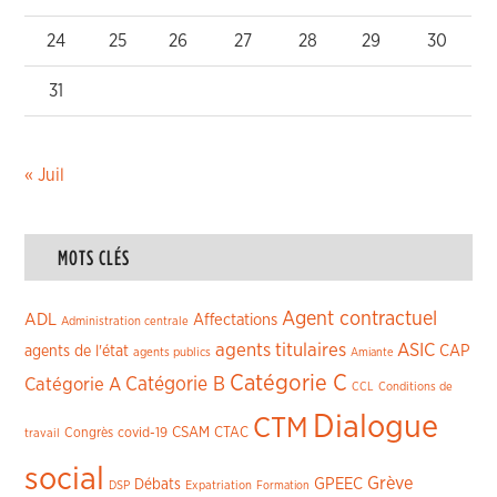
24
25
26
27
28
29
30
31
« Juil
MOTS CLÉS
Agent contractuel
ADL
Affectations
Administration centrale
agents titulaires
ASIC
CAP
agents de l'état
agents publics
Amiante
Catégorie C
Catégorie A
Catégorie B
CCL
Conditions de
Dialogue
CTM
CSAM
CTAC
Congrès
covid-19
travail
social
Grève
GPEEC
Débats
DSP
Expatriation
Formation