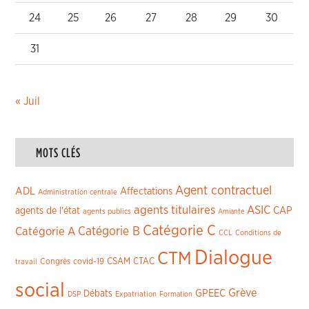
24
25
26
27
28
29
30
31
« Juil
MOTS CLÉS
Agent contractuel
ADL
Affectations
Administration centrale
agents titulaires
ASIC
CAP
agents de l'état
agents publics
Amiante
Catégorie C
Catégorie A
Catégorie B
CCL
Conditions de
Dialogue
CTM
CSAM
CTAC
Congrès
covid-19
travail
social
Grève
GPEEC
Débats
DSP
Expatriation
Formation