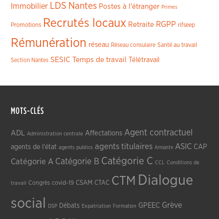
LDS
Nantes
Immobilier
Postes à l'étranger
Primes
Recrutés locaux
RGPP
Retraite
Promotions
rifseep
Rémunération
réseau
Réseau consulaire
Santé au travail
SESIC
Temps de travail
Télétravail
Section Nantes
MOTS-CLÉS
Agent contractuel
ADL
Affectations
Administration centrale
agents titulaires
ASIC
CAP
agents de l'état
agents publics
Amiante
Catégorie C
Catégorie A
Catégorie B
CCL
Conditions de
Dialogue
CTM
CSAM
CTAC
Congrès
covid-19
travail
social
Grève
GPEEC
Débats
DSP
Expatriation
Formation