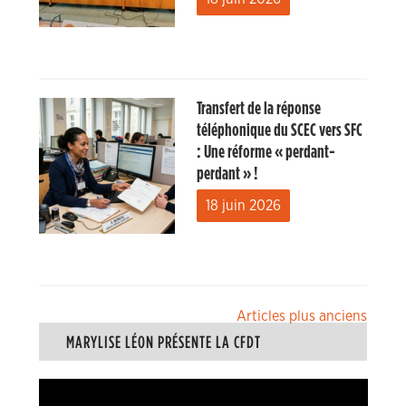
Transfert de la réponse
téléphonique du SCEC vers SFC
: Une réforme « perdant-
perdant » !
18 juin 2026
Navigation
Articles plus anciens
MARYLISE LÉON PRÉSENTE LA CFDT
des
articles
Lecteur