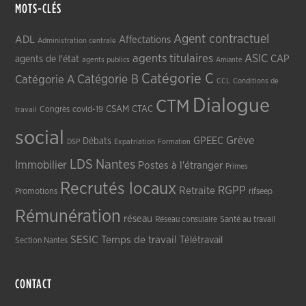
MOTS-CLÉS
Agent contractuel
ADL
Affectations
Administration centrale
agents titulaires
ASIC
CAP
agents de l'état
agents publics
Amiante
Catégorie C
Catégorie A
Catégorie B
CCL
Conditions de
Dialogue
CTM
CSAM
CTAC
Congrès
covid-19
travail
social
Grève
GPEEC
Débats
DSP
Expatriation
Formation
LDS
Nantes
Immobilier
Postes à l'étranger
Primes
Recrutés locaux
RGPP
Retraite
Promotions
rifseep
Rémunération
réseau
Réseau consulaire
Santé au travail
SESIC
Temps de travail
Télétravail
Section Nantes
CONTACT