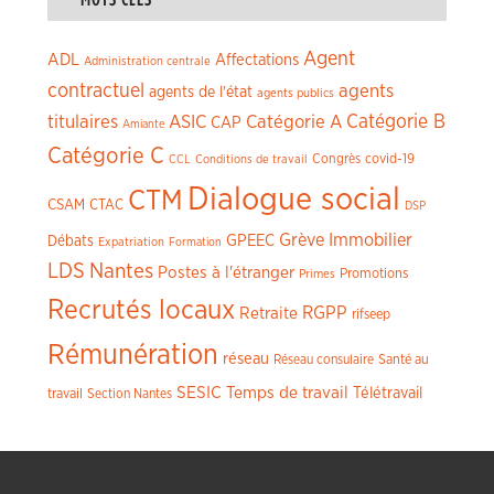
Agent
ADL
Affectations
Administration centrale
contractuel
agents
agents de l'état
agents publics
titulaires
ASIC
Catégorie A
Catégorie B
CAP
Amiante
Catégorie C
Congrès
covid-19
CCL
Conditions de travail
Dialogue social
CTM
CSAM
CTAC
DSP
Grève
Immobilier
GPEEC
Débats
Expatriation
Formation
LDS
Nantes
Postes à l'étranger
Promotions
Primes
Recrutés locaux
RGPP
Retraite
rifseep
Rémunération
réseau
Réseau consulaire
Santé au
SESIC
Temps de travail
Télétravail
travail
Section Nantes