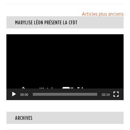
Navigation
Articles plus anciens
MARYLISE LÉON PRÉSENTE LA CFDT
des
articles
Lecteur
vidéo
00:00
02:14
ARCHIVES