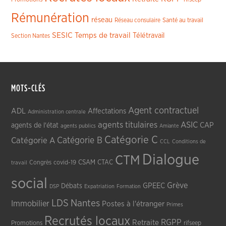
Rémunération
réseau
Réseau consulaire
Santé au travail
SESIC
Temps de travail
Télétravail
Section Nantes
MOTS-CLÉS
Agent contractuel
ADL
Affectations
Administration centrale
agents titulaires
ASIC
CAP
agents de l'état
agents publics
Amiante
Catégorie C
Catégorie A
Catégorie B
CCL
Conditions de
Dialogue
CTM
CSAM
CTAC
Congrès
covid-19
travail
social
Grève
GPEEC
Débats
DSP
Expatriation
Formation
LDS
Nantes
Immobilier
Postes à l'étranger
Primes
Recrutés locaux
RGPP
Retraite
Promotions
rifseep