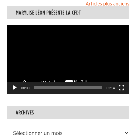
Navigation
Articles plus anciens
MARYLISE LÉON PRÉSENTE LA CFDT
des
articles
Lecteur
vidéo
00:00
02:14
ARCHIVES
Archives