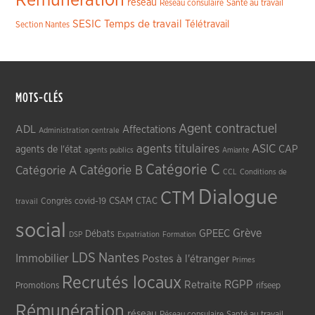
Rémunération
réseau
Réseau consulaire
Santé au travail
SESIC
Temps de travail
Télétravail
Section Nantes
MOTS-CLÉS
Agent contractuel
ADL
Affectations
Administration centrale
agents titulaires
ASIC
CAP
agents de l'état
agents publics
Amiante
Catégorie C
Catégorie A
Catégorie B
CCL
Conditions de
Dialogue
CTM
CSAM
CTAC
Congrès
covid-19
travail
social
Grève
GPEEC
Débats
DSP
Expatriation
Formation
LDS
Nantes
Immobilier
Postes à l'étranger
Primes
Recrutés locaux
RGPP
Retraite
Promotions
rifseep
Rémunération
réseau
Réseau consulaire
Santé au travail