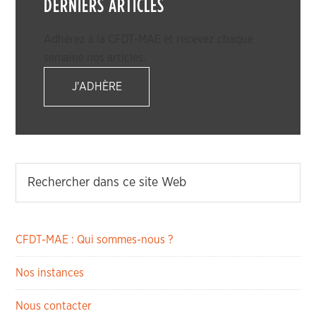
DERNIERS ARTICLES
Adhérez à la CFDT-MAE et recevez chaque
semaine nos articles.
J'ADHÈRE
CFDT-MAE : Qui sommes-nous ?
Nos instances
Nous contacter