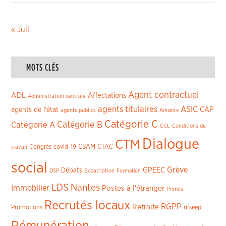
« Juil
MOTS CLÉS
Agent contractuel
ADL
Affectations
Administration centrale
agents titulaires
ASIC
CAP
agents de l'état
agents publics
Amiante
Catégorie C
Catégorie A
Catégorie B
CCL
Conditions de
Dialogue
CTM
CSAM
CTAC
Congrès
covid-19
travail
social
Grève
GPEEC
Débats
DSP
Expatriation
Formation
LDS
Nantes
Immobilier
Postes à l'étranger
Primes
Recrutés locaux
RGPP
Retraite
Promotions
rifseep