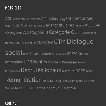
MOTS-CLÉS
Agent contractuel
ADL
Affectations
Administration centrale
agents titulaires
ASIC
CAP
agents de l'état
agents publics
Amiante
Catégorie C
Catégorie A
Catégorie B
CCL
Conditions de
Dialogue
CTM
CSAM
CTAC
Congrès
covid-19
travail
social
Grève
GPEEC
Débats
DSP
Expatriation
Formation
LDS
Nantes
Immobilier
Postes à l'étranger
Primes
Recrutés locaux
RGPP
Retraite
Promotions
rifseep
Rémunération
réseau
Réseau consulaire
Santé au travail
SESIC
Temps de travail
Télétravail
Section Nantes
CONTACT