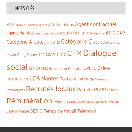
MOTS CLÉS
Agent contractuel
ADL
Affectations
Administration centrale
agents titulaires
ASIC
CAP
agents de l'état
agents publics
Amiante
Catégorie C
Catégorie A
Catégorie B
CCL
Conditions de
Dialogue
CTM
CSAM
CTAC
Congrès
covid-19
travail
social
Grève
GPEEC
Débats
DSP
Expatriation
Formation
LDS
Nantes
Immobilier
Postes à l'étranger
Primes
Recrutés locaux
RGPP
Retraite
Promotions
rifseep
Rémunération
réseau
Réseau consulaire
Santé au travail
SESIC
Temps de travail
Télétravail
Section Nantes