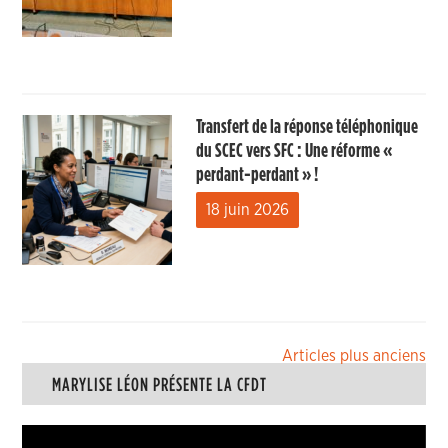
Transfert de la réponse téléphonique
du SCEC vers SFC : Une réforme «
perdant-perdant » !
18 juin 2026
Navigation
Articles plus anciens
MARYLISE LÉON PRÉSENTE LA CFDT
des
articles
Lecteur