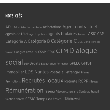
MOTS-CLÉS
Agent contractuel
ADL
Affectations
Administration centrale
agents titulaires
ASIC
CAP
agents de l'état
agents publics
Amiante
Catégorie C
Catégorie A
Catégorie B
CCL
Conditions de
Dialogue
CTM
CSAM
CTAC
Congrès
covid-19
travail
social
Grève
GPEEC
Débats
DSP
Expatriation
Formation
LDS
Nantes
Immobilier
Postes à l'étranger
Primes
Recrutés locaux
RGPP
Retraite
Promotions
rifseep
Rémunération
réseau
Réseau consulaire
Santé au travail
SESIC
Temps de travail
Télétravail
Section Nantes