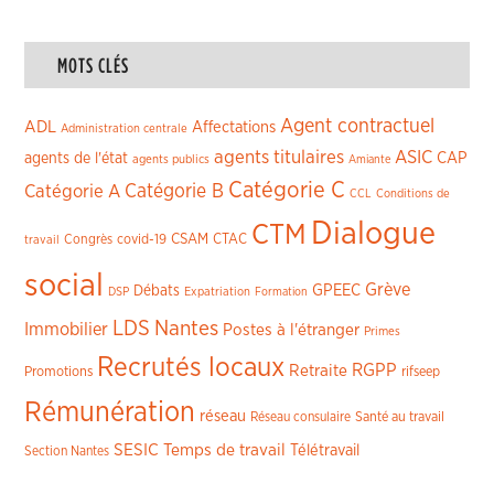
MOTS CLÉS
Agent contractuel
ADL
Affectations
Administration centrale
agents titulaires
ASIC
CAP
agents de l'état
agents publics
Amiante
Catégorie C
Catégorie A
Catégorie B
CCL
Conditions de
Dialogue
CTM
CSAM
CTAC
Congrès
covid-19
travail
social
Grève
GPEEC
Débats
DSP
Expatriation
Formation
LDS
Nantes
Immobilier
Postes à l'étranger
Primes
Recrutés locaux
RGPP
Retraite
Promotions
rifseep
Rémunération
réseau
Réseau consulaire
Santé au travail
SESIC
Temps de travail
Télétravail
Section Nantes