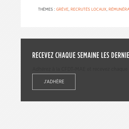
THÈMES :
GRÈVE
,
RECRUTÉS LOCAUX
,
RÉMUNÉRA
RECEVEZ CHAQUE SEMAINE LES DERNIE
Adhérez à la CFDT-MAE et recevez chaque s
J'ADHÈRE