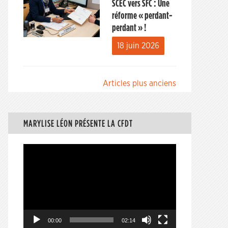
SCEC vers SFC : Une
réforme « perdant-
perdant » !
18 juin 2026
Navigation
Articles plus anciens
des
articles
MARYLISE LÉON PRÉSENTE LA CFDT
Lecteur
vidéo
00:00
02:14