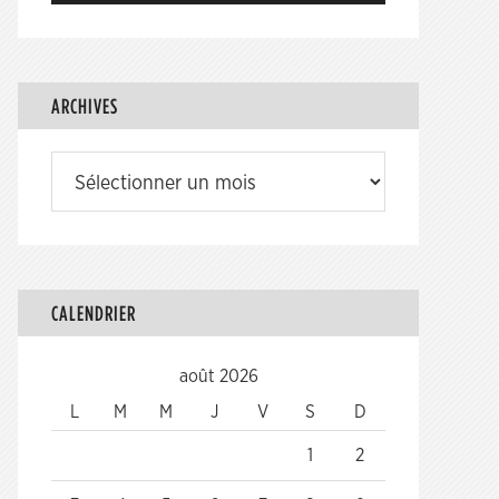
ARCHIVES
Archives
CALENDRIER
août 2026
L
M
M
J
V
S
D
1
2