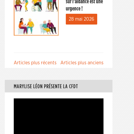
sur l’aidance est une
urgence !
28 mai 2026
Navigation
Articles plus récents
Articles plus anciens
des
articles
MARYLISE LÉON PRÉSENTE LA CFDT
Lecteur
vidéo