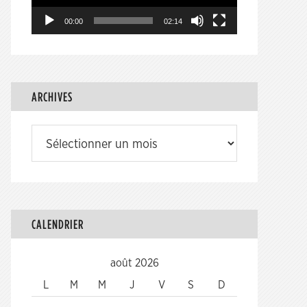
00:00
02:14
ARCHIVES
Archives
CALENDRIER
août 2026
L
M
M
J
V
S
D