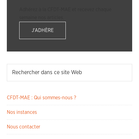
Adhérez à la CFDT-MAE et recevez chaque
semaine nos articles.
J'ADHÈRE
CFDT-MAE : Qui sommes-nous ?
Nos instances
Nous contacter