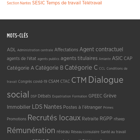
SESIC
Temps de travail
Télétravail
Section Nantes
MOTS-CLÉS
Agent contractuel
ADL
Affectations
Administration centrale
agents titulaires
ASIC
CAP
agents de l'état
agents publics
Amiante
Catégorie C
Catégorie A
Catégorie B
CCL
Conditions de
Dialogue
CTM
CSAM
CTAC
Congrès
covid-19
travail
social
Grève
GPEEC
Débats
DSP
Expatriation
Formation
LDS
Nantes
Immobilier
Postes à l'étranger
Primes
Recrutés locaux
RGPP
Retraite
Promotions
rifseep
Rémunération
réseau
Réseau consulaire
Santé au travail