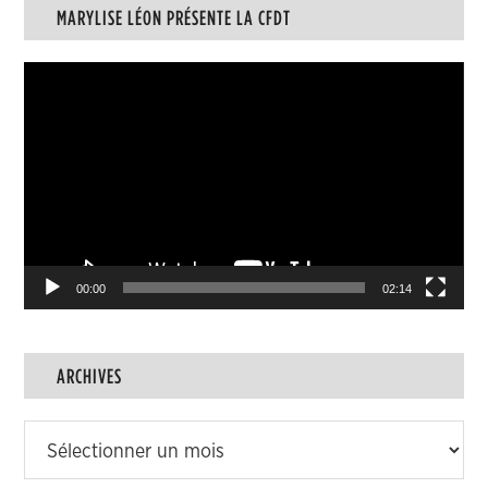
MARYLISE LÉON PRÉSENTE LA CFDT
des
articles
Lecteur
vidéo
00:00
02:14
ARCHIVES
Archives