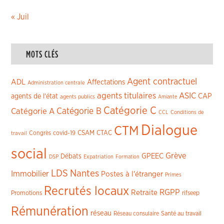
« Juil
MOTS CLÉS
Agent contractuel
ADL
Affectations
Administration centrale
agents titulaires
ASIC
CAP
agents de l'état
agents publics
Amiante
Catégorie C
Catégorie A
Catégorie B
CCL
Conditions de
Dialogue
CTM
CSAM
CTAC
Congrès
covid-19
travail
social
Grève
GPEEC
Débats
DSP
Expatriation
Formation
LDS
Nantes
Immobilier
Postes à l'étranger
Primes
Recrutés locaux
RGPP
Retraite
Promotions
rifseep
Rémunération
réseau
Réseau consulaire
Santé au travail