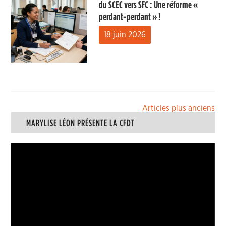
du SCEC vers SFC : Une réforme «
perdant-perdant » !
18 juin 2026
Navigation
Articles plus anciens
MARYLISE LÉON PRÉSENTE LA CFDT
des
articles
Lecteur
vidéo