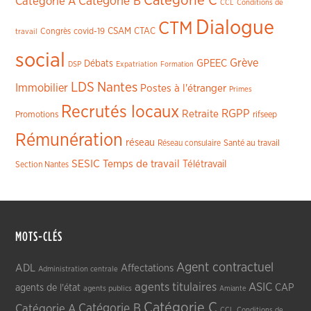
Catégorie C
Catégorie A
Catégorie B
CCL
Conditions de
Dialogue
CTM
CSAM
CTAC
Congrès
covid-19
travail
social
Grève
GPEEC
Débats
DSP
Expatriation
Formation
LDS
Nantes
Immobilier
Postes à l'étranger
Primes
Recrutés locaux
RGPP
Retraite
Promotions
rifseep
Rémunération
réseau
Réseau consulaire
Santé au travail
SESIC
Temps de travail
Télétravail
Section Nantes
MOTS-CLÉS
Agent contractuel
ADL
Affectations
Administration centrale
agents titulaires
ASIC
CAP
agents de l'état
agents publics
Amiante
Catégorie C
Catégorie A
Catégorie B
CCL
Conditions de