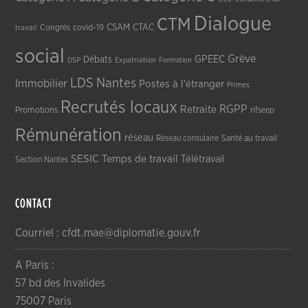
Dialogue
CTM
CSAM
CTAC
Congrès
covid-19
travail
social
Grève
GPEEC
Débats
DSP
Expatriation
Formation
LDS
Nantes
Immobilier
Postes à l'étranger
Primes
Recrutés locaux
RGPP
Retraite
Promotions
rifseep
Rémunération
réseau
Réseau consulaire
Santé au travail
SESIC
Temps de travail
Télétravail
Section Nantes
CONTACT
Courriel : cfdt.mae@diplomatie.gouv.fr
A Paris :
57 bd des Invalides
75007 Paris