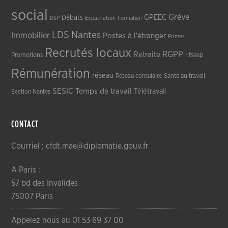
social
Grève
GPEEC
Débats
DSP
Expatriation
Formation
LDS
Nantes
Immobilier
Postes à l'étranger
Primes
Recrutés locaux
RGPP
Retraite
Promotions
rifseep
Rémunération
réseau
Réseau consulaire
Santé au travail
SESIC
Temps de travail
Télétravail
Section Nantes
CONTACT
Courriel : cfdt.mae@diplomatie.gouv.fr
A Paris :
57 bd des Invalides
75007 Paris
Appelez nous au 01 53 69 37 00