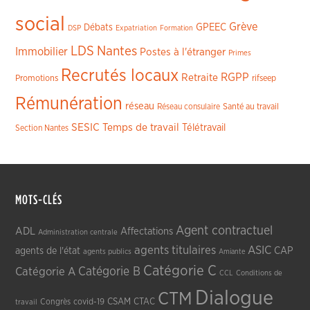
social
Grève
GPEEC
Débats
DSP
Expatriation
Formation
LDS
Nantes
Immobilier
Postes à l'étranger
Primes
Recrutés locaux
RGPP
Retraite
Promotions
rifseep
Rémunération
réseau
Réseau consulaire
Santé au travail
SESIC
Temps de travail
Télétravail
Section Nantes
MOTS-CLÉS
Agent contractuel
ADL
Affectations
Administration centrale
agents titulaires
ASIC
CAP
agents de l'état
agents publics
Amiante
Catégorie C
Catégorie A
Catégorie B
CCL
Conditions de
Dialogue
CTM
CSAM
CTAC
Congrès
covid-19
travail