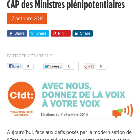
CAP des Ministres plénipotentiaires
17 octobre 2014
Share
Share
Pin
Share
PARTAGER CET ARTICLE
0
0
0
Aujourd’hui, face aux défis posés par la modernisation de