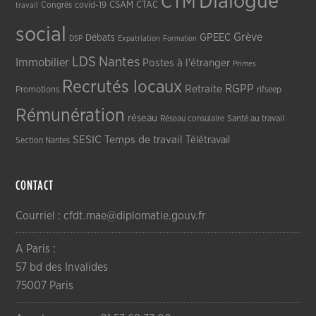
Dialogue
CTM
CSAM
CTAC
Congrès
covid-19
travail
social
Grève
GPEEC
Débats
DSP
Expatriation
Formation
LDS
Nantes
Immobilier
Postes à l'étranger
Primes
Recrutés locaux
RGPP
Retraite
Promotions
rifseep
Rémunération
réseau
Réseau consulaire
Santé au travail
SESIC
Temps de travail
Télétravail
Section Nantes
CONTACT
Courriel : cfdt.mae@diplomatie.gouv.fr
A Paris :
57 bd des Invalides
75007 Paris