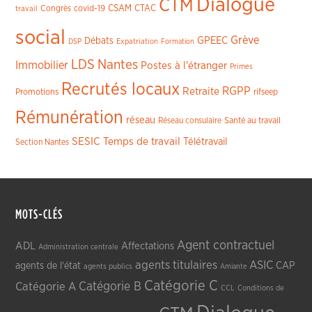
Dialogue
CTM
CSAM
CTAC
Congrès
covid-19
travail
social
Grève
GPEEC
Débats
DSP
Expatriation
Formation
LDS
Nantes
Immobilier
Postes à l'étranger
Primes
Recrutés locaux
RGPP
Retraite
Promotions
rifseep
Rémunération
réseau
Réseau consulaire
Santé au travail
SESIC
Temps de travail
Télétravail
Section Nantes
MOTS-CLÉS
Agent contractuel
ADL
Affectations
Administration centrale
agents titulaires
ASIC
CAP
agents de l'état
agents publics
Amiante
Catégorie C
Catégorie A
Catégorie B
CCL
Conditions de