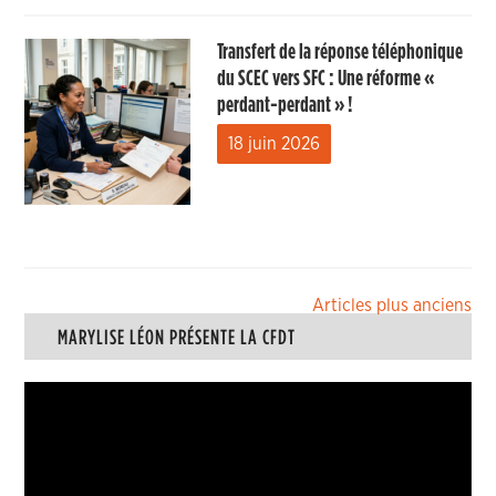
Transfert de la réponse téléphonique
du SCEC vers SFC : Une réforme «
perdant-perdant » !
18 juin 2026
Navigation
Articles plus anciens
MARYLISE LÉON PRÉSENTE LA CFDT
des
articles
Lecteur
vidéo