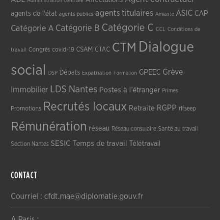
Administration centrale
agents titulaires
ASIC
CAP
agents de l'état
agents publics
Amiante
Catégorie C
Catégorie A
Catégorie B
CCL
Conditions de
Dialogue
CTM
CSAM
CTAC
Congrès
covid-19
travail
social
Grève
GPEEC
Débats
DSP
Expatriation
Formation
LDS
Nantes
Immobilier
Postes à l'étranger
Primes
Recrutés locaux
RGPP
Retraite
Promotions
rifseep
Rémunération
réseau
Réseau consulaire
Santé au travail
SESIC
Temps de travail
Télétravail
Section Nantes
CONTACT
Courriel : cfdt.mae@diplomatie.gouv.fr
A Paris :