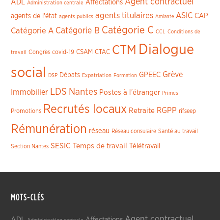
Agent contractuel
ADL
Affectations
Administration centrale
agents titulaires
ASIC
CAP
agents de l'état
agents publics
Amiante
Catégorie C
Catégorie A
Catégorie B
CCL
Conditions de
Dialogue
CTM
CSAM
CTAC
Congrès
covid-19
travail
social
Grève
GPEEC
Débats
DSP
Expatriation
Formation
LDS
Nantes
Immobilier
Postes à l'étranger
Primes
Recrutés locaux
RGPP
Retraite
Promotions
rifseep
Rémunération
réseau
Réseau consulaire
Santé au travail
SESIC
Temps de travail
Télétravail
Section Nantes
MOTS-CLÉS
Agent contractuel
ADL
Affectations