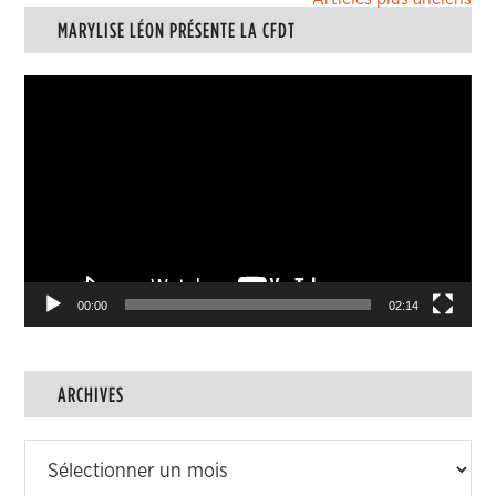
Navigation
MARYLISE LÉON PRÉSENTE LA CFDT
des
articles
Lecteur
vidéo
00:00
02:14
ARCHIVES
Archives