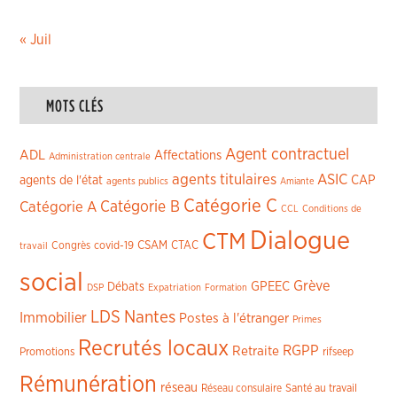
« Juil
MOTS CLÉS
Agent contractuel
ADL
Affectations
Administration centrale
agents titulaires
ASIC
CAP
agents de l'état
agents publics
Amiante
Catégorie C
Catégorie A
Catégorie B
CCL
Conditions de
Dialogue
CTM
CSAM
CTAC
Congrès
covid-19
travail
social
Grève
GPEEC
Débats
DSP
Expatriation
Formation
LDS
Nantes
Immobilier
Postes à l'étranger
Primes
Recrutés locaux
RGPP
Retraite
Promotions
rifseep
Rémunération
réseau
Réseau consulaire
Santé au travail