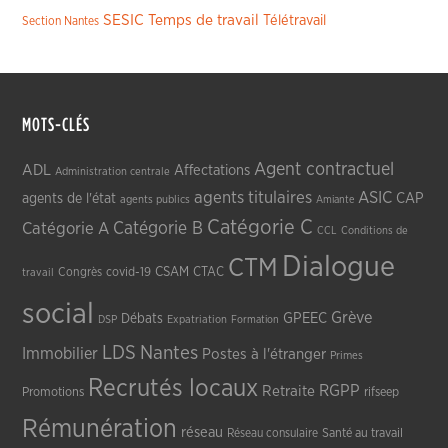
SESIC
Temps de travail
Télétravail
Section Nantes
MOTS-CLÉS
Agent contractuel
ADL
Affectations
Administration centrale
agents titulaires
ASIC
CAP
agents de l'état
agents publics
Amiante
Catégorie C
Catégorie A
Catégorie B
CCL
Conditions de
Dialogue
CTM
CSAM
CTAC
Congrès
covid-19
travail
social
Grève
GPEEC
Débats
DSP
Expatriation
Formation
LDS
Nantes
Immobilier
Postes à l'étranger
Primes
Recrutés locaux
RGPP
Retraite
Promotions
rifseep
Rémunération
réseau
Réseau consulaire
Santé au travail