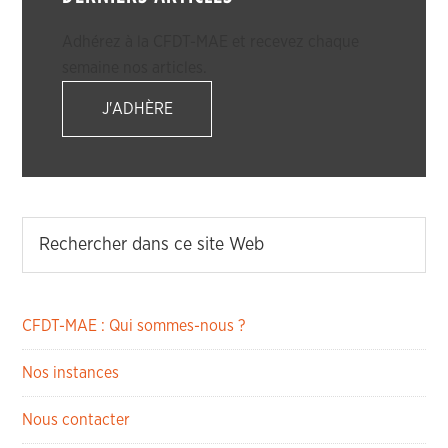
Adhérez à la CFDT-MAE et recevez chaque
semaine nos articles.
J'ADHÈRE
CFDT-MAE : Qui sommes-nous ?
Nos instances
Nous contacter