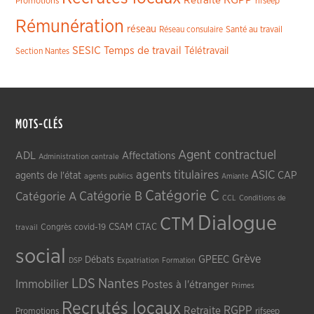
Retraite
Promotions
rifseep
Rémunération
réseau
Réseau consulaire
Santé au travail
SESIC
Temps de travail
Télétravail
Section Nantes
MOTS-CLÉS
Agent contractuel
ADL
Affectations
Administration centrale
agents titulaires
ASIC
CAP
agents de l'état
agents publics
Amiante
Catégorie C
Catégorie A
Catégorie B
CCL
Conditions de
Dialogue
CTM
CSAM
CTAC
Congrès
covid-19
travail
social
Grève
GPEEC
Débats
DSP
Expatriation
Formation
LDS
Nantes
Immobilier
Postes à l'étranger
Primes
Recrutés locaux
RGPP
Retraite
Promotions
rifseep