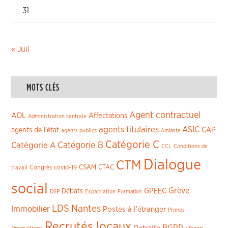
31
« Juil
MOTS CLÉS
Agent contractuel
ADL
Affectations
Administration centrale
agents titulaires
ASIC
CAP
agents de l'état
agents publics
Amiante
Catégorie C
Catégorie A
Catégorie B
CCL
Conditions de
Dialogue
CTM
CSAM
CTAC
Congrès
covid-19
travail
social
Grève
GPEEC
Débats
DSP
Expatriation
Formation
LDS
Nantes
Immobilier
Postes à l'étranger
Primes
Recrutés locaux
RGPP