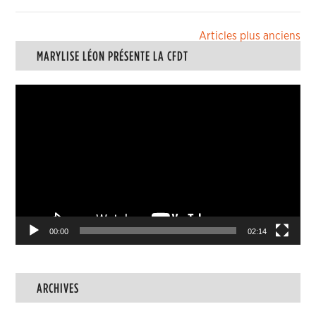
Navigation
Articles plus anciens
MARYLISE LÉON PRÉSENTE LA CFDT
des
articles
Lecteur
vidéo
00:00
02:14
ARCHIVES