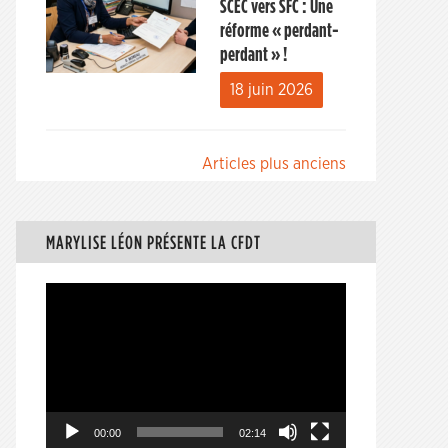
SCEC vers SFC : Une
réforme « perdant-
perdant » !
18 juin 2026
Navigation
Articles plus anciens
des
articles
MARYLISE LÉON PRÉSENTE LA CFDT
Lecteur
vidéo
00:00
02:14