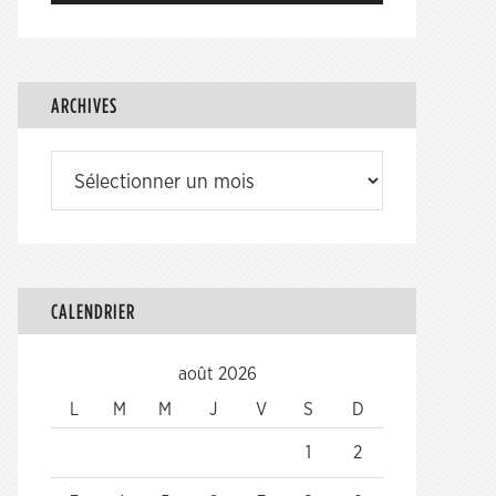
ARCHIVES
Archives
CALENDRIER
août 2026
L
M
M
J
V
S
D
1
2