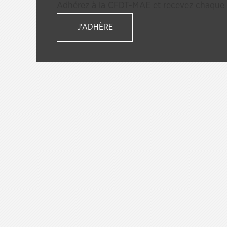
Adhérez à la CFDT-MAE et recevez chaque s
J'ADHÈRE