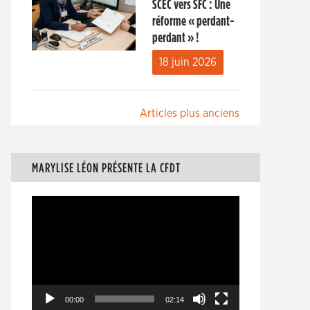
SCEC vers SFC : Une
réforme « perdant-
perdant » !
18 juin 2026
Navigation
Articles plus anciens
des
articles
MARYLISE LÉON PRÉSENTE LA CFDT
Lecteur
vidéo
00:00
02:14