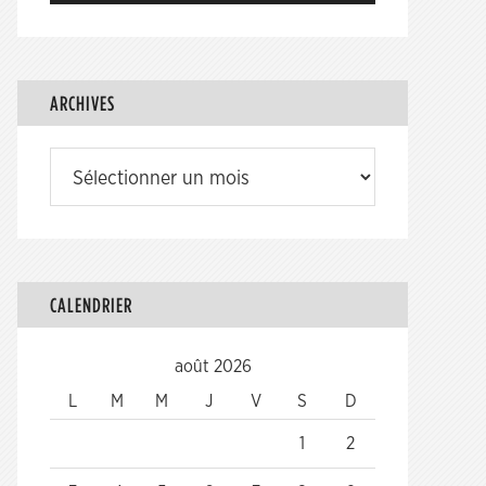
ARCHIVES
Archives
CALENDRIER
août 2026
L
M
M
J
V
S
D
1
2