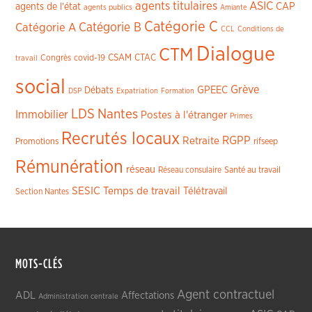
agents titulaires
ASIC
CAP
agents de l'état
agents publics
Amiante
Catégorie C
Catégorie A
Catégorie B
CCL
Conditions de
Dialogue
CTM
CSAM
CTAC
Congrès
covid-19
travail
social
Grève
GPEEC
Débats
DSP
Expatriation
Formation
LDS
Nantes
Immobilier
Postes à l'étranger
Primes
Recrutés locaux
RGPP
Retraite
Promotions
rifseep
Rémunération
réseau
Réseau consulaire
Santé au travail
SESIC
Temps de travail
Télétravail
Section Nantes
MOTS-CLÉS
Agent contractuel
ADL
Affectations
Administration centrale