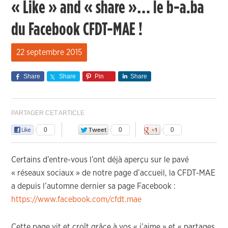
« Like » and « share »… le b-a.ba
du Facebook CFDT-MAE !
22 septembre 2015
Share
Share
Pin
Share
PARTAGER CET ARTICLE
0
0
0
Certains d’entre-vous l’ont déjà aperçu sur le pavé
« réseaux sociaux » de notre page d’accueil, la CFDT-MAE
a depuis l’automne dernier sa page Facebook :
https://www.facebook.com/cfdt.mae
Cette page vit et croît grâce à vos « j’aime » et « partages