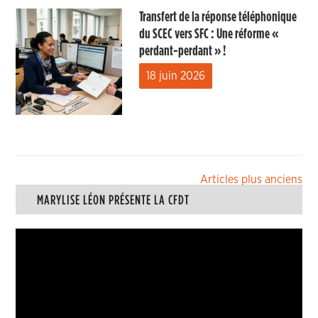
Transfert de la réponse téléphonique
du SCEC vers SFC : Une réforme «
perdant-perdant » !
18 juin 2026
Navigation
Articles plus anciens
MARYLISE LÉON PRÉSENTE LA CFDT
des
articles
Lecteur
vidéo