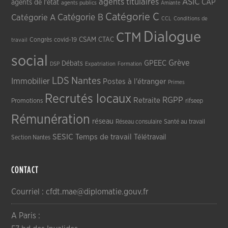
agents titulaires
ASIC
CAP
agents de l'état
agents publics
Amiante
Catégorie C
Catégorie A
Catégorie B
CCL
Conditions de
Dialogue
CTM
CSAM
CTAC
Congrès
covid-19
travail
social
Grève
GPEEC
Débats
DSP
Expatriation
Formation
LDS
Nantes
Immobilier
Postes à l'étranger
Primes
Recrutés locaux
RGPP
Retraite
Promotions
rifseep
Rémunération
réseau
Réseau consulaire
Santé au travail
SESIC
Temps de travail
Télétravail
Section Nantes
CONTACT
Courriel : cfdt.mae@diplomatie.gouv.fr
A Paris :