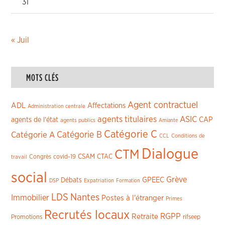
31
« Juil
MOTS CLÉS
Agent contractuel
ADL
Affectations
Administration centrale
agents titulaires
ASIC
CAP
agents de l'état
agents publics
Amiante
Catégorie C
Catégorie A
Catégorie B
CCL
Conditions de
Dialogue
CTM
CSAM
CTAC
Congrès
covid-19
travail
social
Grève
GPEEC
Débats
DSP
Expatriation
Formation
LDS
Nantes
Immobilier
Postes à l'étranger
Primes
Recrutés locaux
RGPP
Retraite
Promotions
rifseep