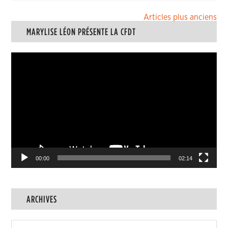
Navigation
Articles plus anciens
MARYLISE LÉON PRÉSENTE LA CFDT
des
articles
Lecteur
vidéo
00:00
02:14
ARCHIVES
Archives