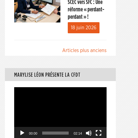
SCEC vers SFC : Une
réforme « perdant-
perdant » !
18 juin 2026
Navigation
Articles plus anciens
des
articles
MARYLISE LÉON PRÉSENTE LA CFDT
Lecteur
vidéo
00:00
02:14