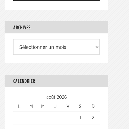
ARCHIVES
Archives
CALENDRIER
août 2026
L
M
M
J
V
S
D
1
2