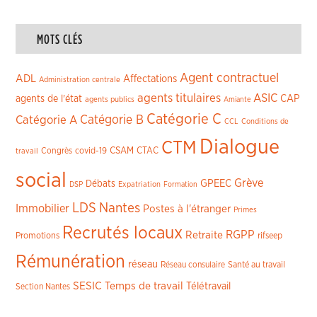
MOTS CLÉS
Agent contractuel
ADL
Affectations
Administration centrale
agents titulaires
ASIC
CAP
agents de l'état
agents publics
Amiante
Catégorie C
Catégorie A
Catégorie B
CCL
Conditions de
Dialogue
CTM
CSAM
CTAC
Congrès
covid-19
travail
social
Grève
GPEEC
Débats
DSP
Expatriation
Formation
LDS
Nantes
Immobilier
Postes à l'étranger
Primes
Recrutés locaux
RGPP
Retraite
Promotions
rifseep
Rémunération
réseau
Réseau consulaire
Santé au travail
SESIC
Temps de travail
Télétravail
Section Nantes