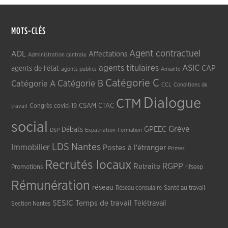
MOTS-CLÉS
Agent contractuel
ADL
Affectations
Administration centrale
agents titulaires
ASIC
CAP
agents de l'état
agents publics
Amiante
Catégorie C
Catégorie A
Catégorie B
CCL
Conditions de
Dialogue
CTM
CSAM
CTAC
Congrès
covid-19
travail
social
Grève
GPEEC
Débats
DSP
Expatriation
Formation
LDS
Nantes
Immobilier
Postes à l'étranger
Primes
Recrutés locaux
RGPP
Retraite
Promotions
rifseep
Rémunération
réseau
Réseau consulaire
Santé au travail
SESIC
Temps de travail
Télétravail
Section Nantes