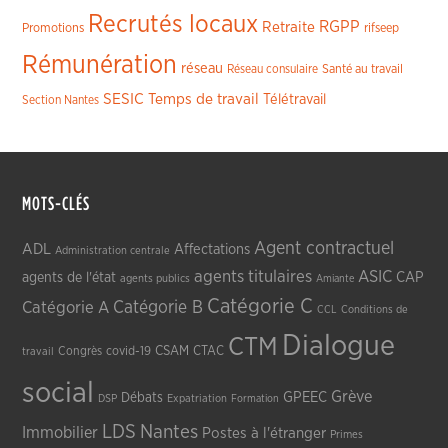
Recrutés locaux
RGPP
Retraite
Promotions
rifseep
Rémunération
réseau
Réseau consulaire
Santé au travail
SESIC
Temps de travail
Télétravail
Section Nantes
MOTS-CLÉS
Agent contractuel
ADL
Affectations
Administration centrale
agents titulaires
ASIC
CAP
agents de l'état
agents publics
Amiante
Catégorie C
Catégorie A
Catégorie B
CCL
Conditions de
Dialogue
CTM
CSAM
CTAC
Congrès
covid-19
travail
social
Grève
GPEEC
Débats
DSP
Expatriation
Formation
LDS
Nantes
Immobilier
Postes à l'étranger
Primes