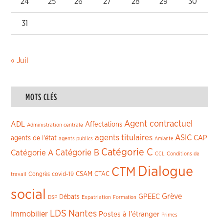
24
25
26
27
28
29
30
31
« Juil
MOTS CLÉS
Agent contractuel
ADL
Affectations
Administration centrale
agents titulaires
ASIC
CAP
agents de l'état
agents publics
Amiante
Catégorie C
Catégorie A
Catégorie B
CCL
Conditions de
Dialogue
CTM
CSAM
CTAC
Congrès
covid-19
travail
social
Grève
GPEEC
Débats
DSP
Expatriation
Formation
LDS
Nantes
Immobilier
Postes à l'étranger
Primes