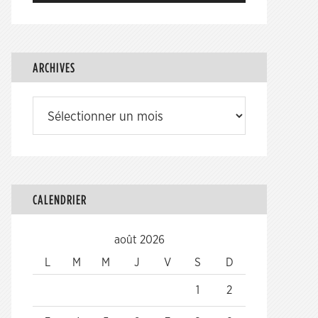
ARCHIVES
Archives
CALENDRIER
août 2026
L
M
M
J
V
S
D
1
2