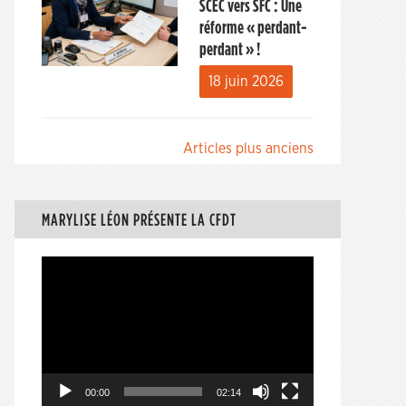
SCEC vers SFC : Une
réforme « perdant-
perdant » !
18 juin 2026
Navigation
Articles plus anciens
des
articles
MARYLISE LÉON PRÉSENTE LA CFDT
Lecteur
vidéo
00:00
02:14