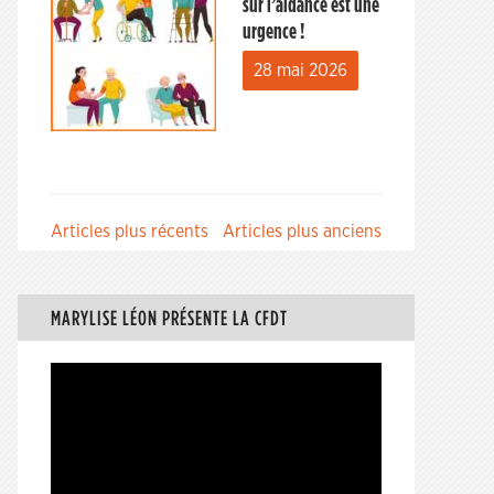
sur l’aidance est une
urgence !
28 mai 2026
Navigation
Articles plus récents
Articles plus anciens
des
articles
MARYLISE LÉON PRÉSENTE LA CFDT
Lecteur
vidéo