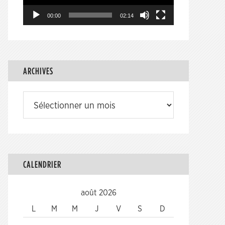
00:00
02:14
ARCHIVES
Archives
CALENDRIER
août 2026
L
M
M
J
V
S
D