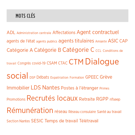
MOTS CLÉS
Agent contractuel
ADL
Affectations
Administration centrale
agents titulaires
ASIC
CAP
agents de l'état
agents publics
Amiante
Catégorie C
Catégorie A
Catégorie B
CCL
Conditions de
Dialogue
CTM
CSAM
CTAC
Congrès
covid-19
travail
social
Grève
GPEEC
Débats
DSP
Expatriation
Formation
LDS
Nantes
Immobilier
Postes à l'étranger
Primes
Recrutés locaux
RGPP
Retraite
Promotions
rifseep
Rémunération
réseau
Réseau consulaire
Santé au travail
SESIC
Temps de travail
Télétravail
Section Nantes