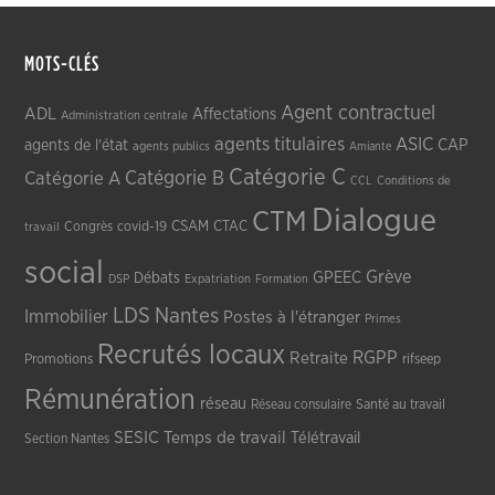
MOTS-CLÉS
Agent contractuel
ADL
Affectations
Administration centrale
agents titulaires
ASIC
CAP
agents de l'état
agents publics
Amiante
Catégorie C
Catégorie A
Catégorie B
CCL
Conditions de
Dialogue
CTM
CSAM
CTAC
Congrès
covid-19
travail
social
Grève
GPEEC
Débats
DSP
Expatriation
Formation
LDS
Nantes
Immobilier
Postes à l'étranger
Primes
Recrutés locaux
RGPP
Retraite
Promotions
rifseep
Rémunération
réseau
Réseau consulaire
Santé au travail
SESIC
Temps de travail
Télétravail
Section Nantes