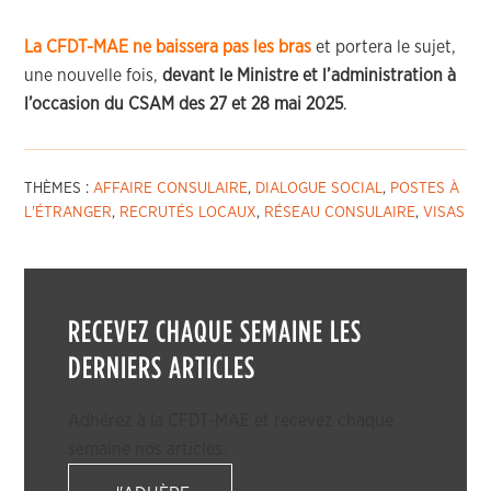
La CFDT-MAE ne baissera pas les bras
et portera le sujet,
une nouvelle fois,
devant le Ministre et l’administration à
l’occasion du CSAM des 27 et 28 mai 2025
.
THÈMES :
AFFAIRE CONSULAIRE
,
DIALOGUE SOCIAL
,
POSTES À
L'ÉTRANGER
,
RECRUTÉS LOCAUX
,
RÉSEAU CONSULAIRE
,
VISAS
RECEVEZ CHAQUE SEMAINE LES
DERNIERS ARTICLES
Adhérez à la CFDT-MAE et recevez chaque
semaine nos articles.