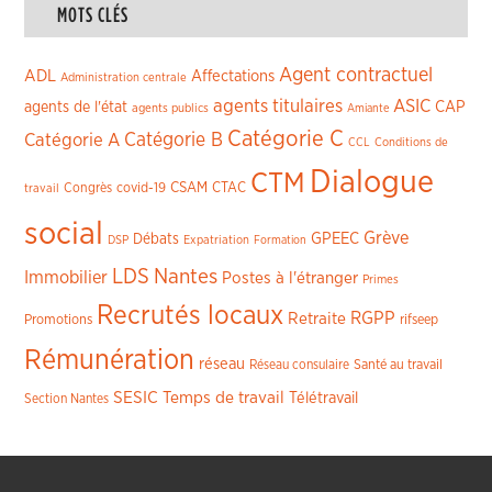
MOTS CLÉS
Agent contractuel
ADL
Affectations
Administration centrale
agents titulaires
ASIC
CAP
agents de l'état
agents publics
Amiante
Catégorie C
Catégorie A
Catégorie B
CCL
Conditions de
Dialogue
CTM
CSAM
CTAC
Congrès
covid-19
travail
social
Grève
GPEEC
Débats
DSP
Expatriation
Formation
LDS
Nantes
Immobilier
Postes à l'étranger
Primes
Recrutés locaux
RGPP
Retraite
Promotions
rifseep
Rémunération
réseau
Réseau consulaire
Santé au travail
SESIC
Temps de travail
Télétravail
Section Nantes