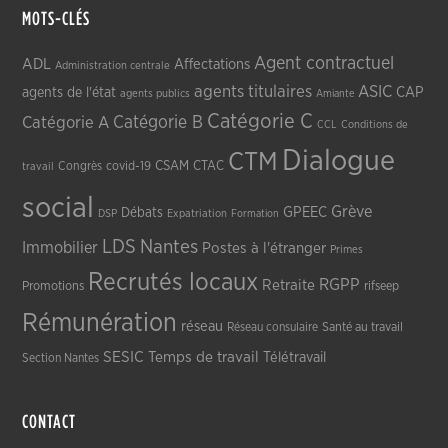
MOTS-CLÉS
Agent contractuel
ADL
Affectations
Administration centrale
agents titulaires
ASIC
CAP
agents de l'état
agents publics
Amiante
Catégorie C
Catégorie A
Catégorie B
CCL
Conditions de
Dialogue
CTM
CSAM
CTAC
Congrès
covid-19
travail
social
Grève
GPEEC
Débats
DSP
Expatriation
Formation
LDS
Nantes
Immobilier
Postes à l'étranger
Primes
Recrutés locaux
RGPP
Retraite
Promotions
rifseep
Rémunération
réseau
Réseau consulaire
Santé au travail
SESIC
Temps de travail
Télétravail
Section Nantes
CONTACT