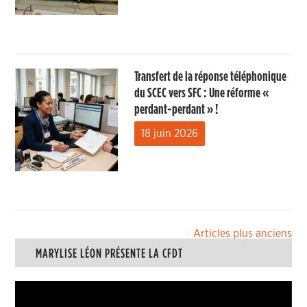
Transfert de la réponse téléphonique
du SCEC vers SFC : Une réforme «
perdant-perdant » !
18 juin 2026
Navigation
Articles plus anciens
MARYLISE LÉON PRÉSENTE LA CFDT
des
articles
Lecteur