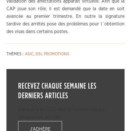
validation des affectations apparait virtuelle. Afin que la
CAP joue son rôle, il est demandé que la date en soit
avancée au premier trimestre. En outre la signature
tardive des arrêtés pose des problèmes pour l´obtention
des visas dans certains postes.
THÈMES :
ASIC
,
DSI
,
PROMOTIONS
RECEVEZ CHAQUE SEMAINE LES
DERNIERS ARTICLES
Adhérez à la CFDT-MAE et recevez chaque
semaine nos articles.
J'ADHÈRE