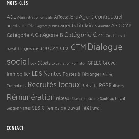
MOTS-CLÉS
Agent contractuel
ADL
Affectations
Administration centrale
agents titulaires
ASIC
CAP
agents de l'état
agents publics
Amiante
Catégorie C
Catégorie A
Catégorie B
CCL
Conditions de
Dialogue
CTM
CSAM
CTAC
Congrès
covid-19
travail
social
Grève
GPEEC
Débats
DSP
Expatriation
Formation
LDS
Nantes
Immobilier
Postes à l'étranger
Primes
Recrutés locaux
RGPP
Retraite
Promotions
rifseep
Rémunération
réseau
Réseau consulaire
Santé au travail
SESIC
Temps de travail
Télétravail
Section Nantes
CONTACT