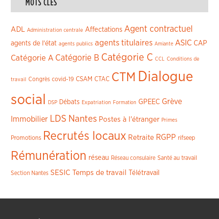
MOTS CLÉS
Agent contractuel
ADL
Affectations
Administration centrale
agents titulaires
ASIC
CAP
agents de l'état
agents publics
Amiante
Catégorie C
Catégorie A
Catégorie B
CCL
Conditions de
Dialogue
CTM
CSAM
CTAC
Congrès
covid-19
travail
social
Grève
GPEEC
Débats
DSP
Expatriation
Formation
LDS
Nantes
Immobilier
Postes à l'étranger
Primes
Recrutés locaux
RGPP
Retraite
Promotions
rifseep
Rémunération
réseau
Réseau consulaire
Santé au travail
SESIC
Temps de travail
Télétravail
Section Nantes