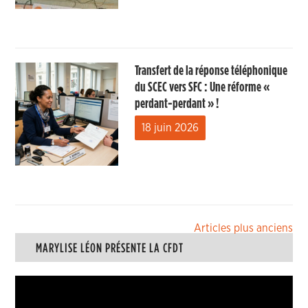
Transfert de la réponse téléphonique
du SCEC vers SFC : Une réforme «
perdant-perdant » !
18 juin 2026
Navigation
Articles plus anciens
MARYLISE LÉON PRÉSENTE LA CFDT
des
articles
Lecteur
vidéo