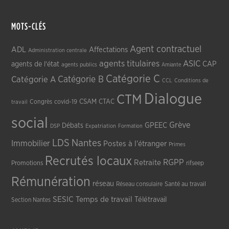
MOTS-CLÉS
Agent contractuel
ADL
Affectations
Administration centrale
agents titulaires
ASIC
CAP
agents de l'état
agents publics
Amiante
Catégorie C
Catégorie A
Catégorie B
CCL
Conditions de
Dialogue
CTM
CSAM
CTAC
Congrès
covid-19
travail
social
Grève
GPEEC
Débats
DSP
Expatriation
Formation
LDS
Nantes
Immobilier
Postes à l'étranger
Primes
Recrutés locaux
RGPP
Retraite
Promotions
rifseep
Rémunération
réseau
Réseau consulaire
Santé au travail
SESIC
Temps de travail
Télétravail
Section Nantes