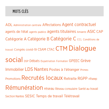
MOTS CLÉS
Agent contractuel
ADL
Affectations
Administration centrale
agents titulaires
ASIC
CAP
agents de l'état
agents publics
Amiante
Catégorie C
Catégorie A
Catégorie B
CCL
Conditions de
Dialogue
CTM
CSAM
CTAC
Congrès
covid-19
travail
social
Grève
GPEEC
Débats
DSP
Expatriation
Formation
LDS
Nantes
Immobilier
Postes à l'étranger
Primes
Recrutés locaux
RGPP
Retraite
Promotions
rifseep
Rémunération
réseau
Réseau consulaire
Santé au travail
SESIC
Temps de travail
Télétravail
Section Nantes