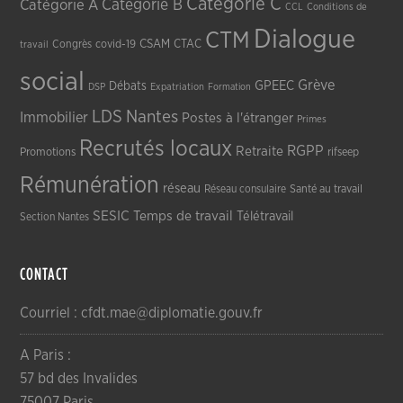
Catégorie C
Catégorie A
Catégorie B
CCL
Conditions de
Dialogue
CTM
CSAM
CTAC
Congrès
covid-19
travail
social
Grève
GPEEC
Débats
DSP
Expatriation
Formation
LDS
Nantes
Immobilier
Postes à l'étranger
Primes
Recrutés locaux
RGPP
Retraite
Promotions
rifseep
Rémunération
réseau
Réseau consulaire
Santé au travail
SESIC
Temps de travail
Télétravail
Section Nantes
CONTACT
Courriel : cfdt.mae@diplomatie.gouv.fr
A Paris :
57 bd des Invalides
75007 Paris