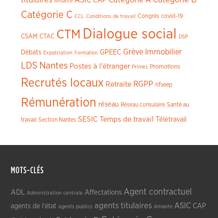
Catégorie B
CAP
Amiante
Catégorie C
Congrès
covid-19
CCL
Conditions de travail
Dialogue social
CTM
CSAM
CTAC
DSP
Grève
Immobilier
GPEEC
Débats
Expatriation
Formation
LDS
Nantes
Postes à l'étranger
Promotions
Primes
Recrutés locaux
RGPP
Retraite
rifseep
Rémunération
réseau
Réseau consulaire
Santé au
SESIC
Temps de travail
Télétravail
travail
Section Nantes
MOTS-CLÉS
Agent contractuel
ADL
Affectations
Administration centrale
agents titulaires
ASIC
CAP
agents de l'état
agents publics
Amiante