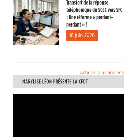
Transfert de la réponse
téléphonique du SCEC vers SFC
: Une réforme « perdant-
perdant » !
18 juin 2026
Navigation
Articles plus anciens
MARYLISE LÉON PRÉSENTE LA CFDT
des
articles
Lecteur
vidéo