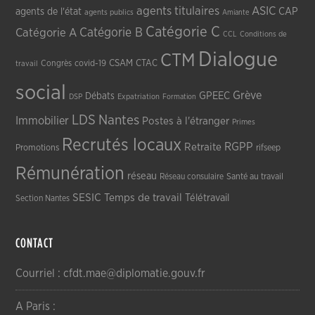
agents titulaires
ASIC
CAP
agents de l'état
agents publics
Amiante
Catégorie C
Catégorie A
Catégorie B
CCL
Conditions de
Dialogue
CTM
CSAM
CTAC
Congrès
covid-19
travail
social
Grève
GPEEC
Débats
DSP
Expatriation
Formation
LDS
Nantes
Immobilier
Postes à l'étranger
Primes
Recrutés locaux
RGPP
Retraite
Promotions
rifseep
Rémunération
réseau
Réseau consulaire
Santé au travail
SESIC
Temps de travail
Télétravail
Section Nantes
CONTACT
Courriel : cfdt.mae@diplomatie.gouv.fr
A Paris :