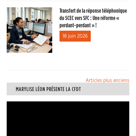
Transfert de la réponse téléphonique
du SCEC vers SFC : Une réforme «
perdant-perdant » !
18 juin 2026
Navigation
Articles plus anciens
MARYLISE LÉON PRÉSENTE LA CFDT
des
articles
Lecteur
vidéo