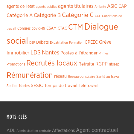
agents titulaires
ASIC
CAP
agents de l'état
agents publics
Amiante
Catégorie C
Catégorie A
Catégorie B
CCL
Conditions de
Dialogue
CTM
CSAM
CTAC
Congrès
covid-19
travail
social
Grève
GPEEC
Débats
DSP
Expatriation
Formation
LDS
Nantes
Immobilier
Postes à l'étranger
Primes
Recrutés locaux
RGPP
Retraite
Promotions
rifseep
Rémunération
réseau
Réseau consulaire
Santé au travail
SESIC
Temps de travail
Télétravail
Section Nantes
MOTS-CLÉS
Agent contractuel
ADL
Affectations
Administration centrale