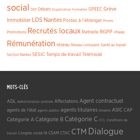
social
Grève
GPEEC
Débats
DSP
Expatriation
Formation
LDS
Nantes
Immobilier
Postes à l'étranger
Primes
Recrutés locaux
RGPP
Retraite
Promotions
rifseep
Rémunération
réseau
Réseau consulaire
Santé au travail
SESIC
Temps de travail
Télétravail
Section Nantes
MOTS-CLÉS
Agent contractuel
ADL
Affectations
Administration centrale
agents titulaires
ASIC
CAP
agents de l'état
agents publics
Amiante
Catégorie C
Catégorie A
Catégorie B
CCL
Conditions de
Dialogue
CTM
CSAM
CTAC
Congrès
covid-19
travail