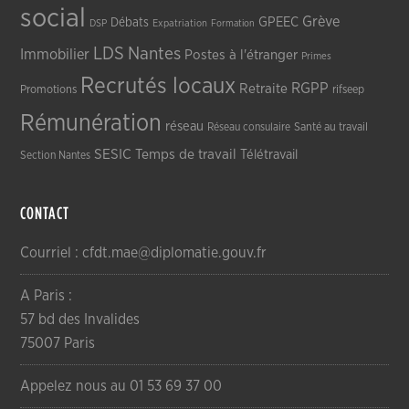
social
Grève
GPEEC
Débats
DSP
Expatriation
Formation
LDS
Nantes
Immobilier
Postes à l'étranger
Primes
Recrutés locaux
RGPP
Retraite
Promotions
rifseep
Rémunération
réseau
Réseau consulaire
Santé au travail
SESIC
Temps de travail
Télétravail
Section Nantes
CONTACT
Courriel : cfdt.mae@diplomatie.gouv.fr
A Paris :
57 bd des Invalides
75007 Paris
Appelez nous au 01 53 69 37 00