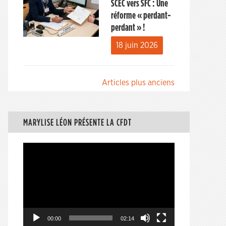
SCEC vers SFC : Une
réforme « perdant-
perdant » !
18 juin 2026
Navigation
Articles plus anciens
des
articles
MARYLISE LÉON PRÉSENTE LA CFDT
Lecteur
vidéo
00:00
02:14