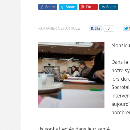
Share
Share
Pin
Share
PARTAGER CET ARTICLE
0
Mo
nsieu
Dans le
notre sy
lors du 
Secrétai
interven
aujourd’
nombreu
Ils sont affectés dans leur santé,