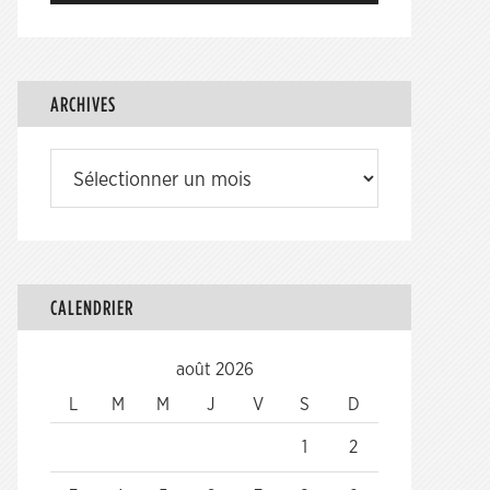
ARCHIVES
Archives
CALENDRIER
août 2026
L
M
M
J
V
S
D
1
2