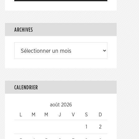
ARCHIVES
Archives
CALENDRIER
août 2026
L
M
M
J
V
S
D
1
2