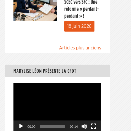
SCEC vers SFC : Une
réforme « perdant-
perdant » !
18 juin 2026
Navigation
Articles plus anciens
des
articles
MARYLISE LÉON PRÉSENTE LA CFDT
Lecteur
vidéo
00:00
02:14