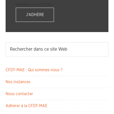
semaine nos articles.
J'ADHÈRE
CFDT-MAE : Qui sommes-nous ?
Nos instances
Nous contacter
Adhérer à la CFDT-MAE