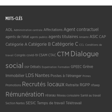
MOTS-CLÉS
Agent contractuel
ADL
Affectations
Administration centrale
agents titulaires
ASIC
CAP
agents de l'état
agents publics
Amiante
Catégorie C
Catégorie A
Catégorie B
CCL
Conditions de
Dialogue
CTM
CSAM
CTAC
Congrès
covid-19
travail
social
Grève
GPEEC
Débats
DSP
Expatriation
Formation
LDS
Nantes
Immobilier
Postes à l'étranger
Primes
Recrutés locaux
RGPP
Retraite
Promotions
rifseep
Rémunération
réseau
Réseau consulaire
Santé au travail
SESIC
Temps de travail
Télétravail
Section Nantes