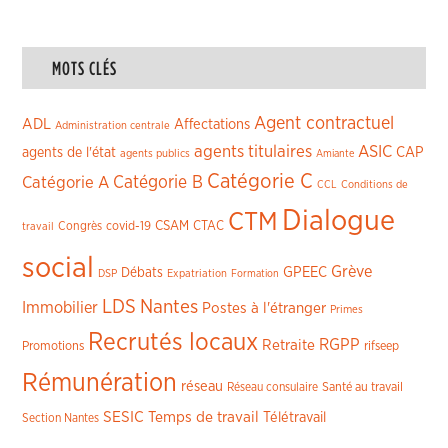
MOTS CLÉS
Agent contractuel
ADL
Affectations
Administration centrale
agents titulaires
ASIC
CAP
agents de l'état
agents publics
Amiante
Catégorie C
Catégorie A
Catégorie B
CCL
Conditions de
Dialogue
CTM
CSAM
CTAC
Congrès
covid-19
travail
social
Grève
GPEEC
Débats
DSP
Expatriation
Formation
LDS
Nantes
Immobilier
Postes à l'étranger
Primes
Recrutés locaux
RGPP
Retraite
Promotions
rifseep
Rémunération
réseau
Réseau consulaire
Santé au travail
SESIC
Temps de travail
Télétravail
Section Nantes