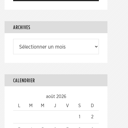
ARCHIVES
Archives
CALENDRIER
août 2026
L
M
M
J
V
S
D
1
2