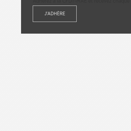
Adhérez à la CFDT-MAE et recevez chaque s
J'ADHÈRE