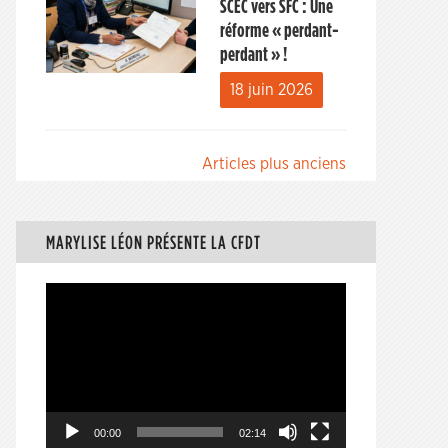
SCEC vers SFC : Une
réforme « perdant-
perdant » !
18 juin 2026
Navigation
Articles plus anciens
des
articles
MARYLISE LÉON PRÉSENTE LA CFDT
Lecteur
vidéo
00:00
02:14