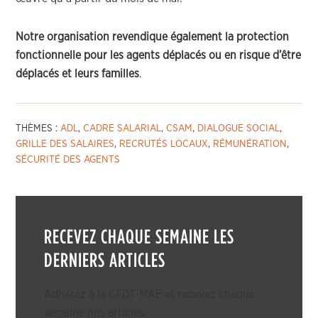
Notre organisation revendique également la protection
fonctionnelle pour les agents déplacés ou en risque d’être
déplacés et leurs familles
.
THÈMES :
ADL
,
CADRE SALARIAL
,
CSAM
,
DIALOGUE SOCIAL
,
GRILLE DES SALAIRES
,
RECRUTÉS LOCAUX
,
RÉMUNÉRATION
,
SÉCURITÉ DES AGENTS
RECEVEZ CHAQUE SEMAINE LES
DERNIERS ARTICLES
Adhérez à la CFDT-MAE et recevez chaque
semaine nos articles.