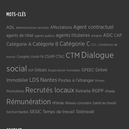
MOTS-CLÉS
Agent contractuel
ADL
Affectations
Administration centrale
agents titulaires
ASIC
CAP
agents de l'état
agents publics
Amiante
Catégorie C
Catégorie A
Catégorie B
CCL
Conditions de
Dialogue
CTM
CSAM
CTAC
Congrès
covid-19
travail
social
Grève
GPEEC
Débats
DSP
Expatriation
Formation
LDS
Nantes
Immobilier
Postes à l'étranger
Primes
Recrutés locaux
RGPP
Retraite
Promotions
rifseep
Rémunération
réseau
Réseau consulaire
Santé au travail
SESIC
Temps de travail
Télétravail
Section Nantes