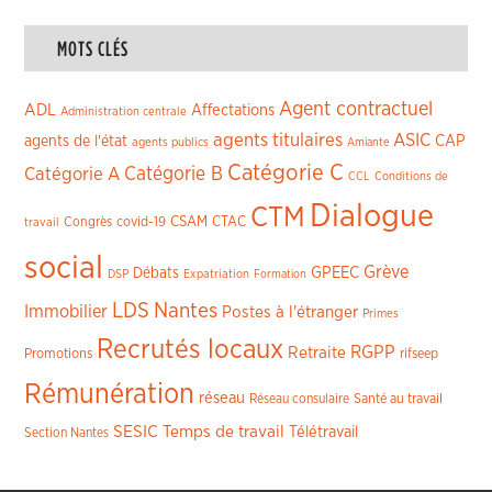
MOTS CLÉS
Agent contractuel
ADL
Affectations
Administration centrale
agents titulaires
ASIC
CAP
agents de l'état
agents publics
Amiante
Catégorie C
Catégorie A
Catégorie B
CCL
Conditions de
Dialogue
CTM
CSAM
CTAC
Congrès
covid-19
travail
social
Grève
GPEEC
Débats
DSP
Expatriation
Formation
LDS
Nantes
Immobilier
Postes à l'étranger
Primes
Recrutés locaux
RGPP
Retraite
Promotions
rifseep
Rémunération
réseau
Réseau consulaire
Santé au travail
SESIC
Temps de travail
Télétravail
Section Nantes