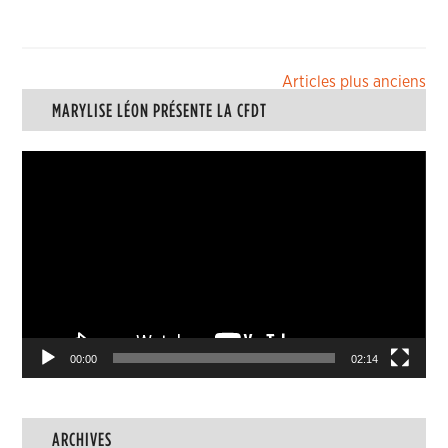
Navigation
Articles plus anciens
MARYLISE LÉON PRÉSENTE LA CFDT
des
articles
Lecteur
vidéo
00:00
02:14
ARCHIVES