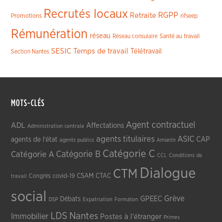
Recrutés locaux
RGPP
Retraite
Promotions
rifseep
Rémunération
réseau
Réseau consulaire
Santé au travail
SESIC
Temps de travail
Télétravail
Section Nantes
MOTS-CLÉS
Agent contractuel
ADL
Affectations
Administration centrale
agents titulaires
ASIC
CAP
agents de l'état
agents publics
Amiante
Catégorie C
Catégorie A
Catégorie B
CCL
Conditions de
Dialogue
CTM
CSAM
CTAC
Congrès
covid-19
travail
social
Grève
GPEEC
Débats
DSP
Expatriation
Formation
LDS
Nantes
Immobilier
Postes à l'étranger
Primes