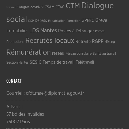
Dialogue
CTM
CSAM
CTAC
Congrès
covid-19
travail
social
Grève
GPEEC
Débats
DSP
Expatriation
Formation
LDS
Nantes
Immobilier
Postes à l'étranger
Primes
Recrutés locaux
RGPP
Retraite
Promotions
rifseep
Rémunération
réseau
Réseau consulaire
Santé au travail
SESIC
Temps de travail
Télétravail
Section Nantes
CONTACT
Courriel : cfdt.mae@diplomatie.gouv.fr
A Paris :
57 bd des Invalides
75007 Paris