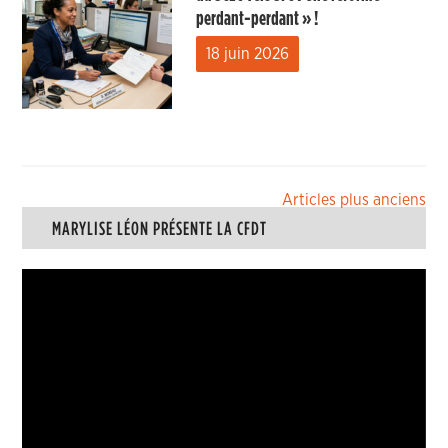
perdant-perdant » !
18 juin 2026
Navigation
Articles plus anciens
MARYLISE LÉON PRÉSENTE LA CFDT
des
articles
Lecteur
vidéo