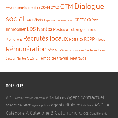
Dialogue
CTM
CSAM
CTAC
Congrès
covid-19
travail
social
Grève
GPEEC
Débats
DSP
Expatriation
Formation
LDS
Nantes
Immobilier
Postes à l'étranger
Primes
Recrutés locaux
RGPP
Retraite
Promotions
rifseep
Rémunération
réseau
Réseau consulaire
Santé au travail
SESIC
Temps de travail
Télétravail
Section Nantes
MOTS-CLÉS
Agent contractuel
ADL
Affectations
Administration centrale
agents titulaires
ASIC
CAP
agents de l'état
agents publics
Amiante
Catégorie C
Catégorie A
Catégorie B
CCL
Conditions de