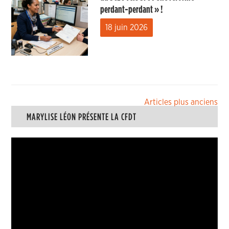
perdant-perdant » !
18 juin 2026
Navigation
Articles plus anciens
MARYLISE LÉON PRÉSENTE LA CFDT
des
articles
Lecteur
vidéo