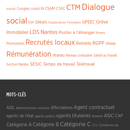
Dialogue
CTM
CSAM
CTAC
Congrès
covid-19
travail
social
Grève
GPEEC
Débats
DSP
Expatriation
Formation
LDS
Nantes
Immobilier
Postes à l'étranger
Primes
Recrutés locaux
RGPP
Retraite
Promotions
rifseep
Rémunération
réseau
Réseau consulaire
Santé au travail
SESIC
Temps de travail
Télétravail
Section Nantes
MOTS-CLÉS
Agent contractuel
ADL
Affectations
Administration centrale
agents titulaires
ASIC
CAP
agents de l'état
agents publics
Amiante
Catégorie C
Catégorie A
Catégorie B
CCL
Conditions de