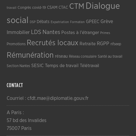
Dialogue
CTM
CSAM
CTAC
Congrès
covid-19
travail
social
Grève
GPEEC
Débats
DSP
Expatriation
Formation
LDS
Nantes
Immobilier
Postes à l'étranger
Primes
Recrutés locaux
RGPP
Retraite
Promotions
rifseep
Rémunération
réseau
Réseau consulaire
Santé au travail
SESIC
Temps de travail
Télétravail
Section Nantes
CONTACT
Courriel : cfdt.mae@diplomatie.gouv.fr
A Paris :
57 bd des Invalides
75007 Paris