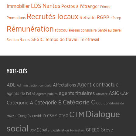
LDS
Nantes
Immobilier
Postes à l'étranger
Primes
Recrutés locaux
RGPP
Retraite
Promotions
rifseep
Rémunération
réseau
Réseau consulaire
Santé au travail
SESIC
Temps de travail
Télétravail
Section Nantes
MOTS-CLÉS
Agent contractuel
ADL
Affectations
Administration centrale
agents titulaires
ASIC
CAP
agents de l'état
agents publics
Amiante
Catégorie C
Catégorie A
Catégorie B
CCL
Conditions de
Dialogue
CTM
CSAM
CTAC
Congrès
covid-19
travail
social
Grève
GPEEC
Débats
DSP
Expatriation
Formation