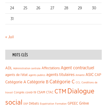
24
25
26
27
28
29
30
31
« Juil
MOTS CLÉS
Agent contractuel
ADL
Affectations
Administration centrale
agents titulaires
ASIC
CAP
agents de l'état
agents publics
Amiante
Catégorie C
Catégorie A
Catégorie B
CCL
Conditions de
Dialogue
CTM
CSAM
CTAC
Congrès
covid-19
travail
social
Grève
GPEEC
Débats
DSP
Expatriation
Formation