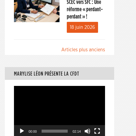
SCEC vers SFC : Une
réforme « perdant-
perdant » !
18 juin 2026
Navigation
Articles plus anciens
des
articles
MARYLISE LÉON PRÉSENTE LA CFDT
Lecteur
vidéo
00:00
02:14