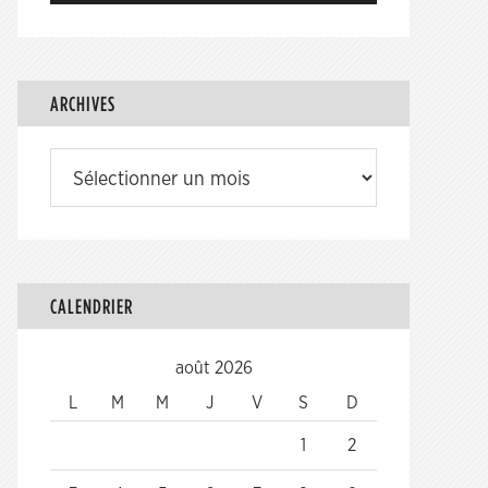
ARCHIVES
Archives
CALENDRIER
août 2026
L
M
M
J
V
S
D
1
2