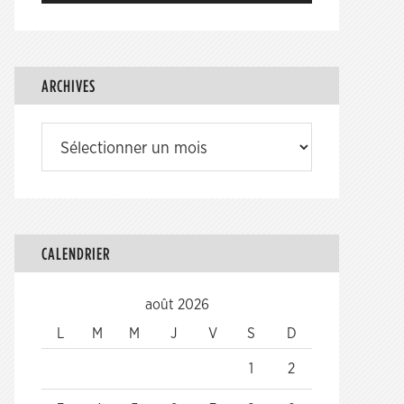
ARCHIVES
Archives
CALENDRIER
août 2026
L
M
M
J
V
S
D
1
2