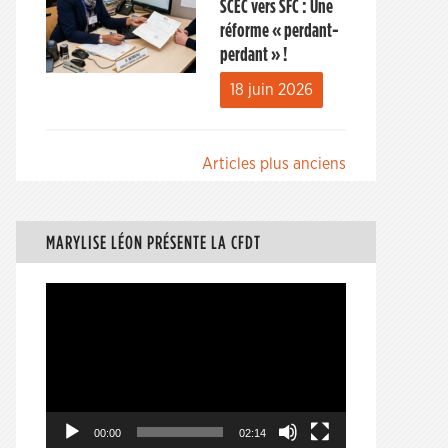
SCEC vers SFC : Une
réforme « perdant-
perdant » !
18 juin 2026
Navigation
Articles plus anciens
des
articles
MARYLISE LÉON PRÉSENTE LA CFDT
Lecteur
vidéo
00:00
02:14