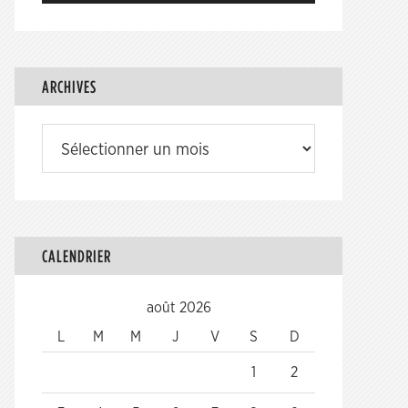
ARCHIVES
Archives
CALENDRIER
août 2026
L
M
M
J
V
S
D
1
2