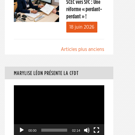
SCEC vers SFC : Une
réforme « perdant-
perdant » !
18 juin 2026
Navigation
Articles plus anciens
des
articles
MARYLISE LÉON PRÉSENTE LA CFDT
Lecteur
vidéo
00:00
02:14