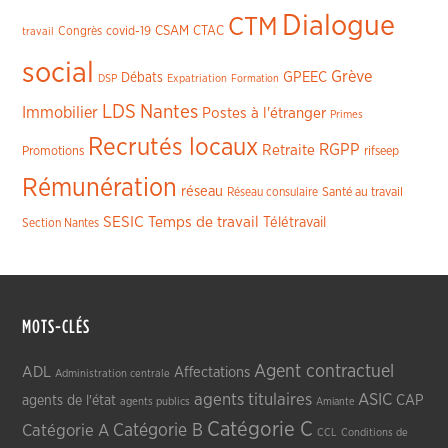
Dialogue
CTM
CSAM
CTAC
Congrès
covid-19
travail
social
Grève
GPEEC
Débats
DSP
Expatriation
Formation
LDS
Nantes
Immobilier
Postes à l'étranger
Primes
Recrutés locaux
RGPP
Retraite
Promotions
rifseep
Rémunération
réseau
Réseau consulaire
Santé au travail
SESIC
Temps de travail
Télétravail
Section Nantes
MOTS-CLÉS
Agent contractuel
ADL
Affectations
Administration centrale
agents titulaires
ASIC
CAP
agents de l'état
agents publics
Amiante
Catégorie C
Catégorie A
Catégorie B
CCL
Conditions de