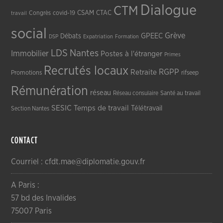
Dialogue
CTM
CSAM
CTAC
Congrès
covid-19
travail
social
Grève
GPEEC
Débats
DSP
Expatriation
Formation
LDS
Nantes
Immobilier
Postes à l'étranger
Primes
Recrutés locaux
RGPP
Retraite
Promotions
rifseep
Rémunération
réseau
Réseau consulaire
Santé au travail
SESIC
Temps de travail
Télétravail
Section Nantes
CONTACT
Courriel : cfdt.mae@diplomatie.gouv.fr
A Paris :
57 bd des Invalides
75007 Paris