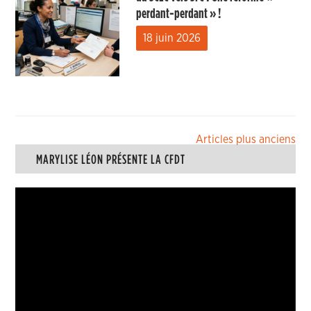
perdant-perdant » !
18 juin 2026
Navigation
Articles plus anciens
MARYLISE LÉON PRÉSENTE LA CFDT
des
articles
Lecteur
vidéo